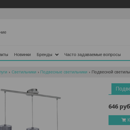
ние
акты
Новинки
Бренды
Часто задаваемые вопросы
луги
Светильники
Подвесные светильники
Подвесной светильн
Подве
646
руб
К